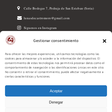
Calle Bodegas 7, Pedraja de San Esteban (Soria)
lunasdecastromoro@gmail.com
Siguenos en Instagram
Gestionar consentimiento
Para ofrecer las mejores experiencias, utilizamos tecnologías como las
cookies para almacenar y/o acceder a la información del dispositivo. El
consentimiento de estas tecnologías nos permitirá procesar datos como el
Programa Kit Digital cofinanciado por los
comportamiento de navegación o las identificaciones únicas en este sitio.
fondos Next Generation (UE) del
No consentir o retirar el consentimiento, puede afectar negativamente a
ciertas características y funciones.
mecanismo de recuperación y resiliencia.
Aceptar
Hecho por:
Denegar
Aviso Legal
|
Política de Privacidad
|