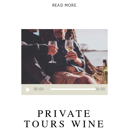
READ MORE
Reproductor
00:00
00:00
de
audio
PRIVATE
TOURS WINE