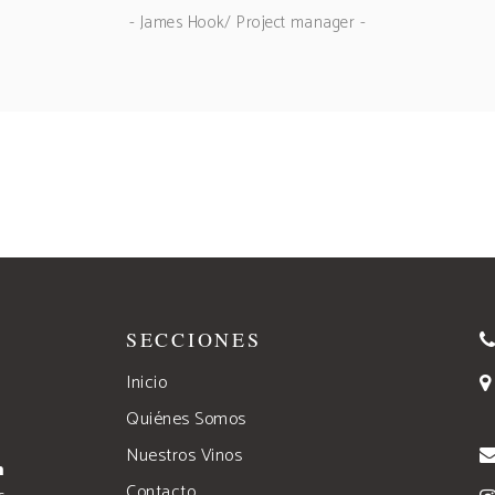
- James Hook/ Project manager -
SECCIONES
Inicio
Quiénes Somos
Nuestros Vinos
n
Contacto