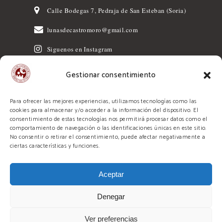
Calle Bodegas 7, Pedraja de San Esteban (Soria)
lunasdecastromoro@gmail.com
Siguenos en Instagram
Gestionar consentimiento
Para ofrecer las mejores experiencias, utilizamos tecnologías como las
cookies para almacenar y/o acceder a la información del dispositivo. El
consentimiento de estas tecnologías nos permitirá procesar datos como el
Programa Kit Digital cofinanciado por los
comportamiento de navegación o las identificaciones únicas en este sitio.
fondos Next Generation (UE) del
No consentir o retirar el consentimiento, puede afectar negativamente a
ciertas características y funciones.
mecanismo de recuperación y resiliencia.
Aceptar
Hecho por:
Denegar
Aviso Legal
|
Política de Privacidad
|
Política de Cookies
|
Accesibilidad
Ver preferencias